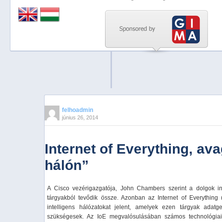
Previous
Next
Stop
1
2
3
4
felhoadmin
június 26, 2014
5
Internet of Everything, av
hálón”
A Cisco vezérigazgatója, John Chambers szerint a dolgok inte
tárgyakból tevődik össze. Azonban az Internet of Everything
intelligens hálózatokat jelent, amelyek ezen tárgyak adatg
szükségesek. Az IoE megvalósulásában számos technológiai 