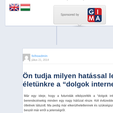
Previous
Next
Stop
1
2
3
4
felhoadmin
július 21, 2014
5
Ön tudja milyen hatással 
életünkre a “dolgok intern
Már egy ideje, hogy a futuristák elképzelték a “dolgok in
berendezésekig minden egy nagy hálózat része. Két évtizeddel
ötletnek látszott. Ma pedig már elkerülhetetlennek és szükségsz
beszél már erről a jelenségről.