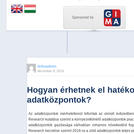
Previous
Next
Stop
1
2
3
4
felhoadmin
december 8, 2014
5
Hogyan érhetnek el hatéko
adatközpontok?
Az adatközpontok mérhetetlenül kiforrtak az elmúlt évtizedbe
Research kutatása szerint a környezetkímélő adatközpontok piaca 
adatközpontok gazdasága várhatóan rohamos növekedést fog 
Research becslése szerint 2016-ra a zöld adatközpontok teljes pia