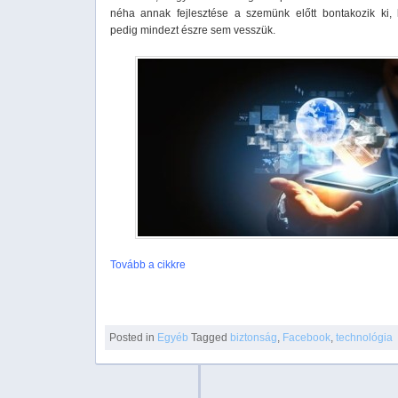
néha annak fejlesztése a szemünk előtt bontakozik ki,
pedig mindezt észre sem vesszük.
Tovább a cikkre
Posted in
Egyéb
Tagged
biztonság
,
Facebook
,
technológia