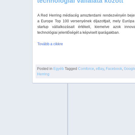
technológiai vállalata között
A Red Herring médiacég amszterdami rendezvényén bejel
a Europe Top 100 versenyének díjazottjait, mely Európa
startup vállalkozásait értékeli, kiemelve azok innov
technológiai jelentőségét a képviselt iparágakban.
Tovább a cikkre
Posted in
Egyéb
Tagged
Comforce
,
eBay
,
Facebook
,
Googl
Herring