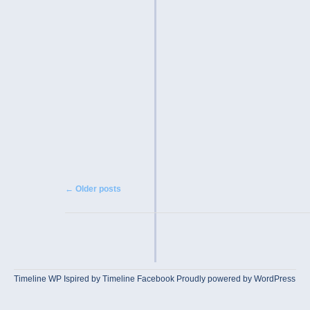
Post navigation
←
Older posts
Timeline WP
Ispired by
Timeline Facebook
Proudly powered by WordPress