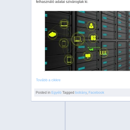
felhasználó adatai szivárogtak ki.
Tovább a cikkre
Posted in
Egyéb
Tagged
botrány
,
Facebook