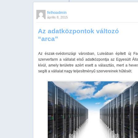
felhoadmin
április 8, 2015
Az adatközpontok változó
“arca”
Az észak-svédországi városban, Luleában épített új F
szerverfarm a vállalat első adatközpontja az Egyesült Ál
kívül, amely területre azért esett a választás, mert a hev
segíti a vállalat nagy teljesítményű szervereinek hűtését.