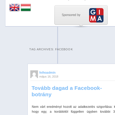
Previous
Next
Stop
1
2
TAG ARCHIVES:
FACEBOOK
3
4
5
felhoadmin
május 16, 2018
Tovább dagad a Facebook-
botrány
Nem várt eredményt hozott az adatkezelés szigorítása: ki
hogy egy, a korábbitól független ügyben további 3