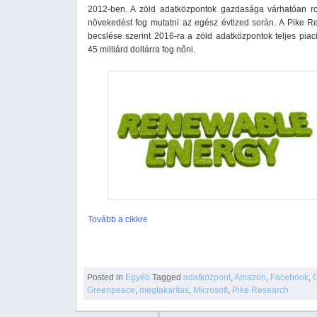
2012-ben. A zöld adatközpontok gazdasága várhatóan 
növekedést fog mutatni az egész évtized során. A Pike R
becslése szerint 2016-ra a zöld adatközpontok teljes piac
45 milliárd dollárra fog nőni.
Tovább a cikkre
Posted in
Egyéb
Tagged
adatközpont
,
Amazon
,
Facebook
,
Greenpeace
,
megtakarítás
,
Microsoft
,
Pike Research