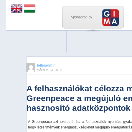
Previous
Next
Stop
1
2
3
4
felhoadmin
március 13, 2015
5
A felhasználókat célozza 
Greenpeace a megújuló en
hasznosító adatközpontok
A Greenpeace azt szeretné, ha a felhasználók nyomást gyakor
hogy létesítményeik energiaszükségleteit megújuló energiaforráss