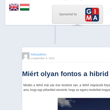
Previous
Next
Stop
1
2
3
4
felhoadmin
szeptember 9, 2015
5
Miért olyan fontos a hibrid
Miután a felhő már pár éve köztünk van, a felhő migrációk foly
arra, hogy egy pillantást vessünk, hogy az egyes modellek hogyan