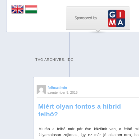
Previous
Next
Stop
1
2
TAG ARCHIVES:
IDC
3
4
5
felhoadmin
szeptember 9, 2015
Miért olyan fontos a hibrid
felhő?
Miután a felhő már pár éve köztünk van, a felhő mi
folyamatosan zajlanak, így ez már jó alkalom arra, h