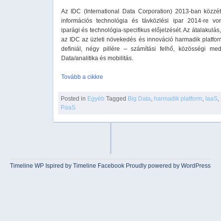
Az IDC (International Data Corporation) 2013-ban közzét
információs technológia és távközlési ipar 2014-re vo
iparági és technológia-specifikus előjelzését. Az átalakulás
az IDC az üzleti növekedés és innováció harmadik platfor
definiál, négy pillére – számítási felhő, közösségi med
Data/analitika és mobilitás.
Tovább a cikkre
Posted in
Egyéb
Tagged
Big Data
,
harmadik platform
,
IaaS
,
PaaS
Timeline WP
Ispired by
Timeline Facebook
Proudly powered by WordPress