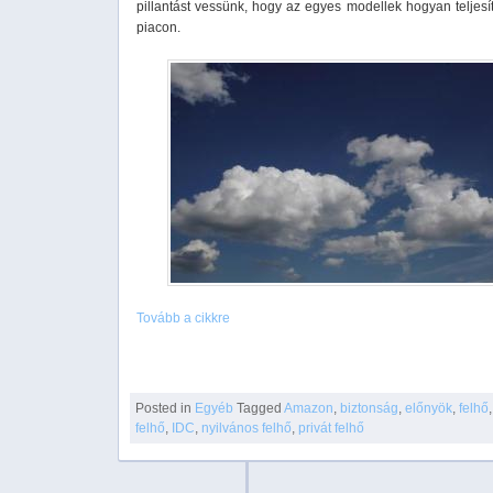
pillantást vessünk, hogy az egyes modellek hogyan teljesí
piacon.
Tovább a cikkre
Posted in
Egyéb
Tagged
Amazon
,
biztonság
,
előnyök
,
felhő
felhő
,
IDC
,
nyilvános felhő
,
privát felhő