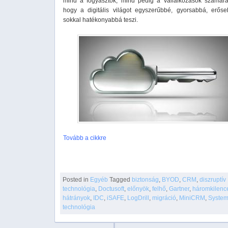
mind a fogyasztók, mind pedig a vállalkozások számára
hogy a digitális világot egyszerűbbé, gyorsabbá, erős
sokkal hatékonyabbá teszi.
Tovább a cikkre
Posted in
Egyéb
Tagged
biztonság
,
BYOD
,
CRM
,
diszruptív
technológia
,
Doctusoft
,
előnyök
,
felhő
,
Gartner
,
háromkilenc
hátrányok
,
IDC
,
iSAFE
,
LogDrill
,
migráció
,
MiniCRM
,
System
technológia