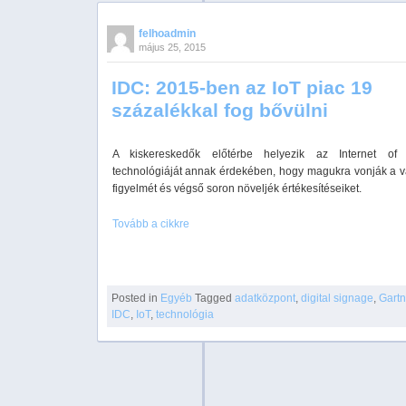
felhoadmin
május 25, 2015
IDC: 2015-ben az IoT piac 19
százalékkal fog bővülni
A kiskereskedők előtérbe helyezik az Internet of 
technológiáját annak érdekében, hogy magukra vonják a v
figyelmét és végső soron növeljék értékesítéseiket.
Tovább a cikkre
Posted in
Egyéb
Tagged
adatközpont
,
digital signage
,
Gartn
IDC
,
IoT
,
technológia