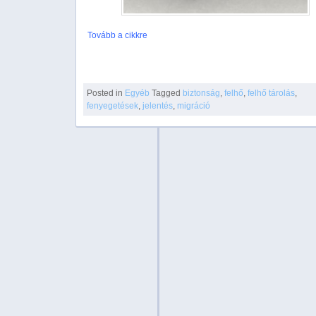
Tovább a cikkre
Posted in
Egyéb
Tagged
biztonság
,
felhő
,
felhő tárolás
,
fenyegetések
,
jelentés
,
migráció