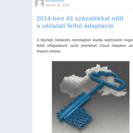
felhoadmin
február 16, 2015
2014-ben 43 százalékkal nőtt
a vállalati felhő adaptáció
A Skyhigh Networks nemrégiben kiadta legfrissebb negy
felhő elfogadásról szóló jelentését
Cloud Adoption an
Report
címmel.