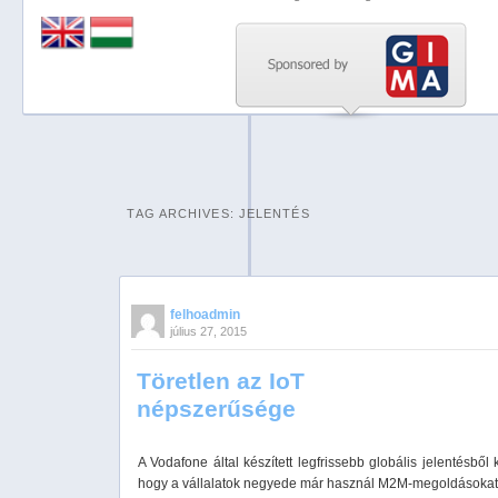
Previous
Next
Stop
1
2
TAG ARCHIVES:
JELENTÉS
3
4
5
felhoadmin
július 27, 2015
Töretlen az IoT
népszerűsége
A Vodafone által készített legfrissebb globális jelentésből k
hogy a vállalatok negyede már használ M2M-megoldásokat