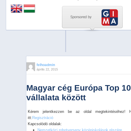
Previous
Next
Stop
1
2
3
4
felhoadmin
április 22, 2015
5
Magyar cég Európa Top 10
vállalata között
Kérem jelentkezzen be az oldal megtekintéséhez! 
itt:
Regisztráció
Kapcsolódó oldalak:
Nemzetközi robotverseny középiskolások részére